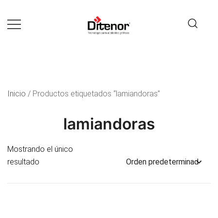
Tecnología para acabados gráficos
Ditenor
Inicio
/ Productos etiquetados “lamiandoras”
lamiandoras
Mostrando el único
resultado