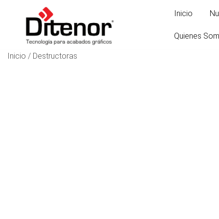
Saltar
Inicio
Nu
al
contenido
Quienes So
Inicio
/
Destructoras
Tecnología para acabados gráficos
Ditenor