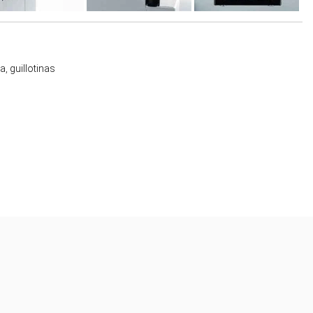
ca
,
guillotinas